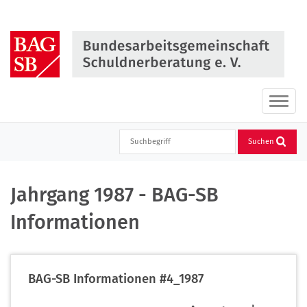
Direkt
zum
Inhalt
springen
Haupt
ein-
oder
Suchen
ausbl
Jahrgang 1987 - BAG-SB
Informationen
(PDF-
BAG-SB Informationen #4_1987
Dokument)