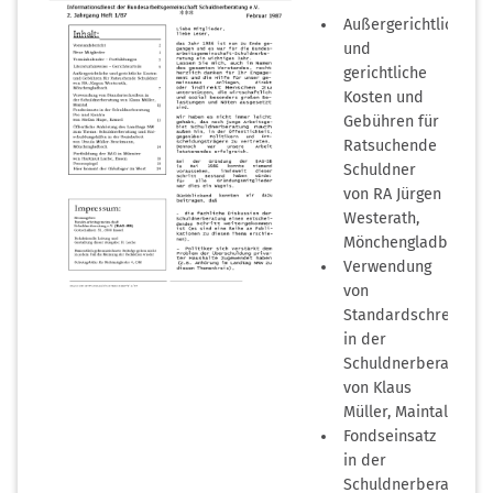
Außergerichtliche
und
gerichtliche
Kosten und
Gebühren für
Ratsuchende
Schuldner
von RA Jürgen
Westerath,
Mönchengladbach
Verwendung
von
(PDF-
Standardschreiben
Dokument)
in der
Schuldnerberatung
von Klaus
Müller, Maintal
Fondseinsatz
in der
Schuldnerberatung