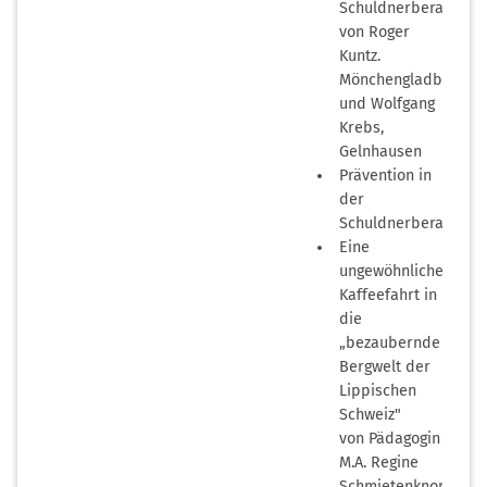
Schuldnerberatung"
von Roger
Kuntz.
Mönchengladbach
und Wolfgang
Krebs,
Gelnhausen
Prävention in
der
Schuldnerberatung
Eine
ungewöhnliche
Kaffeefahrt in
die
„bezaubernde
Bergwelt der
Lippischen
Schweiz"
von Pädagogin
M.A. Regine
Schmietenknop-