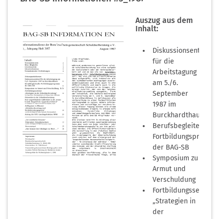
Dokument)
Auszug aus dem
Inhalt:
Diskussionsentwurf
für die
Arbeitstagung
am 5./6.
September
1987 im
Burckhardthaus
Berufsbegleitendes
Fortbildungsprogra
der BAG-SB
Symposium zu
Armut und
(PDF-
Verschuldung
Dokument)
Fortbildungsseminar
„Strategien in
der