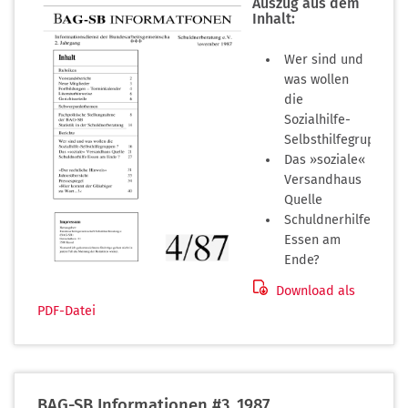
Auszug aus dem
Inhalt:
Wer sind und
was wollen
die
Sozialhilfe-
Selbsthilfegruppen?
Das »soziale«
Versandhaus
Quelle
Schuldnerhilfe
Essen am
Ende?
Download als
(PDF-
PDF-Datei
Dokument)
(PDF-
BAG-SB Informationen #3_1987