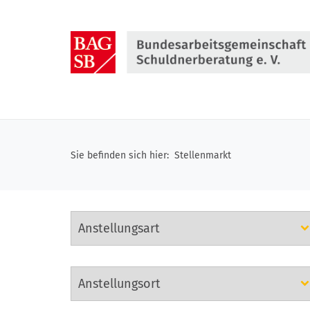
Direkt
zum
Inhalt
springen
Sie befinden sich hier:
Stellenmarkt
Anstellungsart
auswählen
Anstellungsort
auswählen