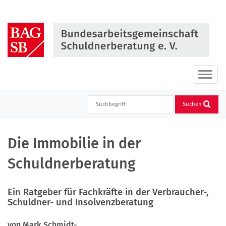
Direkt
zum
Inhalt
springen
Haupt
ein-
oder
Suchen
ausbl
Die Immobilie in der
Schuldnerberatung
Ein Ratgeber für Fachkräfte in der Verbraucher-,
Schuldner- und Insolvenzberatung
von Mark Schmidt-